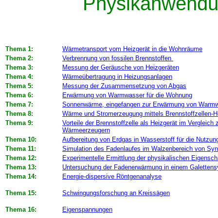
Physikanwendun
Thema 1:
Wärmetransport vom Heizgerät in die Wohnräume
Thema 2:
Verbrennung von fossilen Brennstoffen
Thema 3:
Messung der Geräusche von Heizgeräten
Thema 4:
Wärmeübertragung in Heizungsanlagen
Thema 5:
Messung der Zusammensetzung von Abgas
Thema 6:
Erwärmung von Warmwasser für die Wohnung
Thema 7:
Sonnenwärme, eingefangen zur Erwärmung von Warm
Thema 8:
Wärme und Stromerzeugung mittels Brennstoffzellen-H
Thema 9:
Vorteile der Brennstoffzelle als Heizgerät im Vergleic
Wärmeerzeugern
Thema 10:
Aufbereitung von Erdgas in Wasserstoff für die Nutzung
Thema 11:
Simulation des Fadenlaufes im Walzenbereich von Sy
Thema 12:
Experimentelle Ermittlung der physikalischen Eigensch
Thema 13:
Untersuchung der Fadenerwärmung in einem Galetten
Thema 14:
Energie-dispersive Röntgenanalyse
Thema 15:
Schwingungsforschung an Kreissägen
Thema 16:
Eigenspannungen