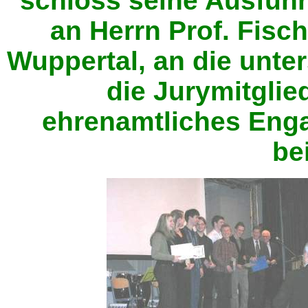
schloss seine Ausfüh
an Herrn Prof. Fisc
Wuppertal, an die unte
die Jurymitglie
ehrenamtliches Eng
be